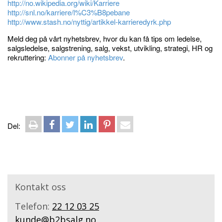
http://no.wikipedia.org/wiki/Karriere
http://snl.no/karriere/l%C3%B8pebane
http://www.stash.no/nyttig/artikkel-karrieredyrk.php
Meld deg på vårt nyhetsbrev, hvor du kan få tips om ledelse,
salgsledelse, salgstrening, salg, vekst, utvikling, strategi, HR og
rekruttering:
Abonner på nyhetsbrev
.
S
F
T
L
P
E
Del:
k
a
w
i
i
-
r
c
i
n
n
p
i
e
t
k
t
o
v
b
t
e
e
s
u
o
e
d
r
t
t
o
r
I
e
k
n
s
Kontakt oss
t
Telefon:
22 12 03 25
kunde@b2bsalg.no