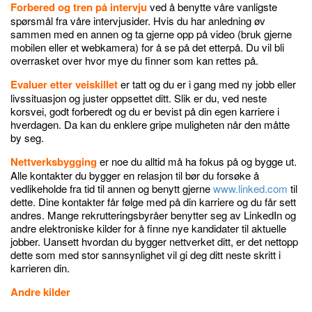
Forbered og tren på intervju
ved å benytte våre vanligste
spørsmål fra våre intervjusider. Hvis du har anledning øv
sammen med en annen og ta gjerne opp på video (bruk gjerne
mobilen eller et webkamera) for å se på det etterpå. Du vil bli
overrasket over hvor mye du finner som kan rettes på.
Evaluer etter veiskillet
er tatt og du er i gang med ny jobb eller
livssituasjon og juster oppsettet ditt. Slik er du, ved neste
korsvei, godt forberedt og du er bevist på din egen karriere i
hverdagen. Da kan du enklere gripe muligheten når den måtte
by seg.
Nettverksbygging
er noe du alltid må ha fokus på og bygge ut.
Alle kontakter du bygger en relasjon til bør du forsøke å
vedlikeholde fra tid til annen og benytt gjerne
www.linked.com
til
dette. Dine kontakter får følge med på din karriere og du får sett
andres. Mange rekrutteringsbyråer benytter seg av LinkedIn og
andre elektroniske kilder for å finne nye kandidater til aktuelle
jobber. Uansett hvordan du bygger nettverket ditt, er det nettopp
dette som med stor sannsynlighet vil gi deg ditt neste skritt i
karrieren din.
Andre kilder