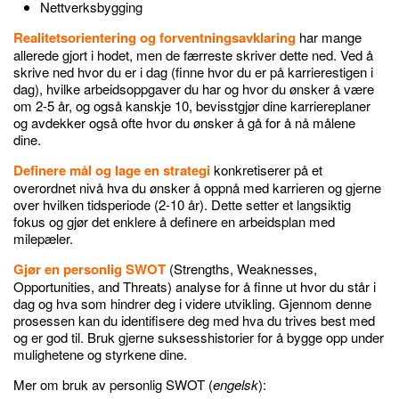
Nettverksbygging
Realitetsorientering og forventningsavklaring
har mange
allerede gjort i hodet, men de færreste skriver dette ned. Ved å
skrive ned hvor du er i dag (finne hvor du er på karrierestigen i
dag), hvilke arbeidsoppgaver du har og hvor du ønsker å være
om 2-5 år, og også kanskje 10, bevisstgjør dine karriereplaner
og avdekker også ofte hvor du ønsker å gå for å nå målene
dine.
Definere mål og lage en strategi
konkretiserer på et
overordnet nivå hva du ønsker å oppnå med karrieren og gjerne
over hvilken tidsperiode (2-10 år). Dette setter et langsiktig
fokus og gjør det enklere å definere en arbeidsplan med
milepæler.
Gjør en personlig SWOT
(Strengths, Weaknesses,
Opportunities, and Threats) analyse for å finne ut hvor du står i
dag og hva som hindrer deg i videre utvikling. Gjennom denne
prosessen kan du identifisere deg med hva du trives best med
og er god til. Bruk gjerne suksesshistorier for å bygge opp under
mulighetene og styrkene dine.
Mer om bruk av personlig SWOT (
engelsk
):