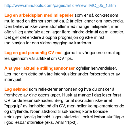
http://www.mindtools.com/pages/article/newTMC_05_1.htm
Lag en arbeidsplan med milepæler
som er så konkret som
mulig med en tidshorisont på ca. 2 år eller lenger om nødvendig.
Den behøver ikke være stor eller med mange milepæler, men
ofte vil jeg anbefale at en lager flere mindre delmål og milepæler.
Det gjør det enklere å oppnå progresjon og ikke minst
motivasjon for den videre bygging av karrieren.
Lag en god personlig CV mal
gjerne fra vår generelle mal og
les igjennom vår artikkel om CV tips.
Analyser aktuelle stillingsannonser
og/eller henvendelser.
Les mer om dette på våre intervjusider under forberedelser av
intervjuet.
Lag søknad
som reflekterer annonsen og hva du ønsker å
fremheve av dine egenskaper. Husk at mange i dag leser først
CV før de leser søknaden. Sørg for at søknaden ikke er et
”oppgulp” av innholdet på din CV, men heller komplementerende
og utfyllende. Noen stikkord til søknaden; korte konsise
setninger, tydelig innhold, ingen skrivefeil, enkel lesbar skrifttype
i god lesbar størrelse (eks. Arial 11pkt).