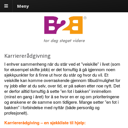
Meny
tar deg steget videre
Karriererådgivning
I enhver sammenheng når du står ved et ”veiskille” i livet (som
for eksempel skifte jobb) er det fornuftig å gå igjennom noen
sjekkpunkter for å finne ut hvor du står og hvor du vil. Et
veiskille kan komme overraskende gjennom tilbud/mulighet for
ny jobb eller at du selv, over tid, er på søken etter noe nytt. Det
er derfor alltid fornuftig å sette ”en fot i bakken” innimellom
(minst en gang i året) for å se hvor en er og om prioriteringene
og ønskene er de samme som tidligere. Mange setter ”en fot i
bakken” i forbindelse med nyttår (både personlig og
profesjonelt).
Karriererådgiving – en sjekkliste til hjelp: