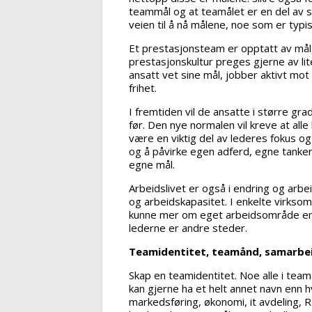
teammål og at teamålet er en del av s
veien til å nå målene, noe som er typis
Et prestasjonsteam er opptatt av mål, i
prestasjonskultur preges gjerne av lit
ansatt vet sine mål, jobber aktivt mot
frihet.
I fremtiden vil de ansatte i større gra
før. Den nye normalen vil kreve at alle
være en viktig del av lederes fokus og 
og å påvirke egen adferd, egne tanker, 
egne mål.
Arbeidslivet er også i endring og arbe
og arbeidskapasitet. I enkelte virksomh
kunne mer om eget arbeidsområde enn
lederne er andre steder.
Teamidentitet, teamånd, samarbe
Skap en teamidentitet. Noe alle i tea
kan gjerne ha et helt annet navn enn 
markedsføring, økonomi, it avdeling, R