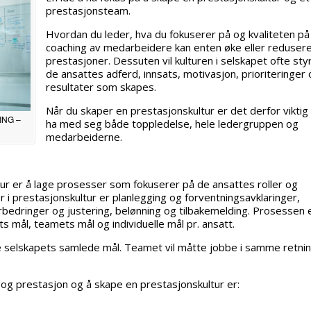
prestasjonsteam.
Hvordan du leder, hva du fokuserer på og kvaliteten på
coaching av medarbeidere kan enten øke eller reduser
prestasjoner. Dessuten vil kulturen i selskapet ofte sty
de ansattes adferd, innsats, motivasjon, prioriteringer 
resultater som skapes.
Når du skaper en prestasjonskultur er det derfor viktig
ING –
ha med seg både toppledelse, hele ledergruppen og
medarbeiderne.
ur er å lage prosesser som fokuserer på de ansattes roller og
 i prestasjonskultur er planlegging og forventningsavklaringer,
forbedringer og justering, belønning og tilbakemelding. Prosessen 
s mål, teamets mål og individuelle mål pr. ansatt.
pe selskapets samlede mål. Teamet vil måtte jobbe i samme retni
og prestasjon og å skape en prestasjonskultur er: