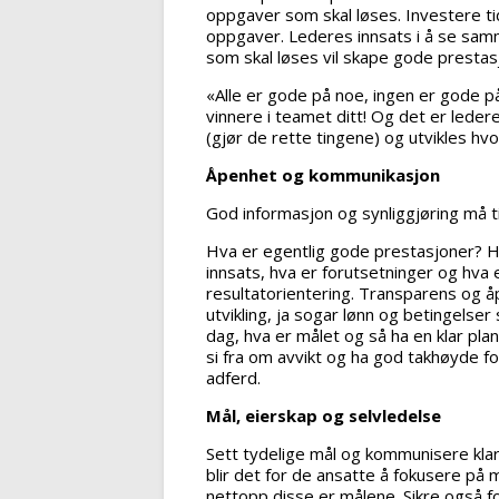
oppgaver som skal løses. Investere tid
oppgaver. Lederes innsats i å se sa
som skal løses vil skape gode prestas
«Alle er gode på noe, ingen er gode på
vinnere i teamet ditt! Og det er leder
(gjør de rette tingene) og utvikles h
Åpenhet og kommunikasjon
God informasjon og synliggjøring må t
Hva er egentlig gode prestasjoner? H
innsats, hva er forutsetninger og hv
resultatorientering. Transparens og å
utvikling, ja sogar lønn og betingelser
dag, hva er målet og så ha en klar plan
si fra om avvikt og ha god takhøyde fo
adferd.
Mål, eierskap og selvledelse
Sett tydelige mål og kommunisere klar
blir det for de ansatte å fokusere på 
nettopp disse er målene. Sikre også f