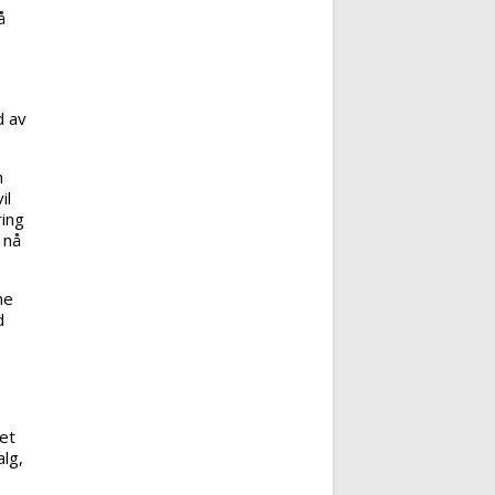
å
d av
m
il
ring
 nå
ne
d
et
lg,