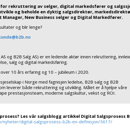
or rekruttering av selger, digital markedsfører og salgssj
 utvikle og beholde en dyktig salgsdirektør, markedsdirektø
nt Manager, New Business selger og Digital Markedfører.
ultater og blir lenge?
kunde@b2b.no
S og B2B Salg AS) er en ledende aktør innen rekruttering, innlei
delse, salg og digital markedsføring.
 over 10 års erfaring og 10 – jubileum i 2020.
sjeselskap i Norge med fagnisjen ledelse, B2B salg og B2B
m leverer både rekruttering og utvikling. Målet er å hjelpe våre
ape prestasjonsteam, moderne salgskultur, vekst og ROI.
sprosess? Les vår salgsblogg artikkel Digital Salgsprosess 
no/nyheter/digital-salgsprosess-b2b-en-definisjon/5617/