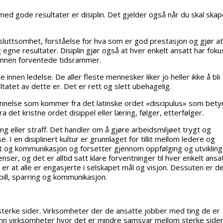
 med gode resultater er disiplin. Det gjelder også når du skal skap
esluttsomhet, forståelse for hva som er god prestasjon og gjør at
egne resultater. Disiplin gjør også at hver enkelt ansatt har foku
innen forventede tidsrammer.
 innen ledelse. De aller fleste mennesker liker jo heller ikke å bli
tatet av dette er. Det er rett og slett ubehagelig.
rinnelse som kommer fra det latinske ordet «discipulus» som bety
 det kristne ordet disippel eller læring, følger, etterfølger.
ng eller straff. Det handler om å gjøre arbeidsmiljøet trygt og
 I en disiplinert kultur er grunnlaget for tillit mellom ledere og
t og kommunikasjon og forsetter gjennom oppfølging og utvikling
r, og det er alltid satt klare forventninger til hver enkelt ansat
r er at alle er engasjerte i selskapet mål og visjon. Dessuten er d
pill, sparring og kommunikasjon.
sterke sider. Virksomheter der de ansatte jobber med ting de er
 enn virksomheter hvor det er mindre samsvar mellom sterke side