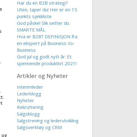
Har du en B2B strategi?
e
Uten, taper du! Her er en 15
punkts sjekkliste
God påske! Slik setter du
SMARTE MÅL
s
Hva er B2B? DEFINISJON fra
en ekspert på Business-to-
Business
God jul og godt nytt år: Et
spennende produktivt 2021!
r
Artikler og Nyheter
Interimleder
.
Lederblogg
t.
Nyheter
et
Rekruttering
Salgsblogg
Salgstrening og lederutvikling
Salgsverktøy og CRM
r og