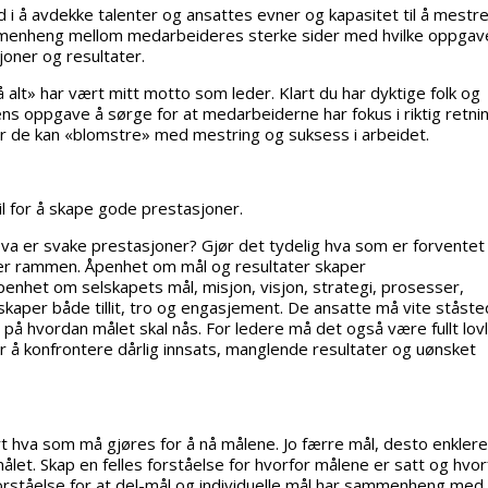
 i å avdekke talenter og ansattes evner og kapasitet til å mestr
mmenheng mellom medarbeideres sterke sider med hvilke oppgav
joner og resultater.
 alt» har vært mitt motto som leder. Klart du har dyktige folk og
ens oppgave å sørge for at medarbeiderne har fokus i riktig retni
vor de kan «blomstre» med mestring og suksess i arbeidet.
il for å skape gode prestasjoner.
va er svake prestasjoner? Gjør det tydelig hva som er forventet
a er rammen. Åpenhet om mål og resultater skaper
penhet om selskapets mål, misjon, visjon, strategi, prosesser,
 skaper både tillit, tro og engasjement. De ansatte må vite ståsted
 på hvordan målet skal nås. For ledere må det også være fullt lovl
r å konfrontere dårlig innsats, manglende resultater og uønsket
t hva som må gjøres for å nå målene. Jo færre mål, desto enklere
målet. Skap en felles forståelse for hvorfor målene er satt og hvor
orståelse for at del-mål og individuelle mål har sammenheng med