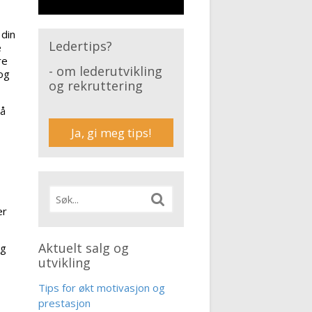
 din
Ledertips?
e
re
- om lederutvikling
og
og rekruttering
 å
Ja, gi meg tips!
er
Aktuelt salg og
ng
utvikling
Tips for økt motivasjon og
prestasjon