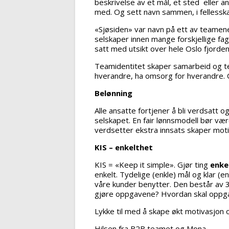
beskrivelse av et mål, et sted eller 
med. Og sett navn sammen, i fellessk
«Sjøsiden» var navn på ett av teamene
selskaper innen mange forskjellige fag
satt med utsikt over hele Oslo fjorden
Teamidentitet skaper samarbeid og te
hverandre, ha omsorg for hverandre. O
Belønning
Alle ansatte fortjener å bli verdsatt o
selskapet. En fair lønnsmodell bør v
verdsetter ekstra innsats skaper moti
KIS – enkelthet
KIS = «Keep it simple».
Gjør ting
enke
enkelt. Tydelige (enkle) mål og klar (
våre kunder benytter. Den består av 3
gjøre oppgavene? Hvordan skal oppgav
Lykke til med å skape økt motivasjon 
Hilsen fra B2B teamet og Mona.