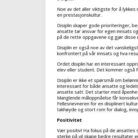
Noe av det aller viktigste for å lykkes
en prestasjonskultur.
Disiplin skaper gode prioriteringer, b
ansatte tar ansvar for egen innsats og 
på de rette oppgavene og gjør disse 
Disiplin er også noe av det vanskeligste
konfrontert på vår innsats og hva resul
Ordet disiplin har en interessant opp
elev eller student. Det kommer også fra
Disiplin er ikke et spørsmål om belønni
interessant for både ansatte og ledelse.
ansatte satt. Det starter med åpenhe
Manglende måloppnåelse får konsekvense
Fellesnevneren for en disiplinert kultu
takhøyde og stort rom for dialog, inns
Positivitet
Vær positiv! Ha fokus på de ansattes 
sterke på vil skape bedre resultater