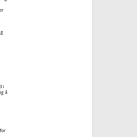
e
er
ng
 i
ig å
for