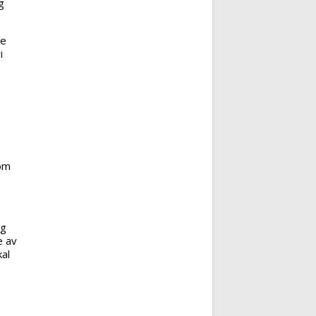
g
te
i
som
ng
e av
al