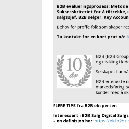
B2B evalueringsprosess: Metode f
Suksesskriteriet for å tiltrekke,
salgssjef, B2B selger, Key Accou
Behov for proffe folk som skaper res
Ta kontakt for en kort prat nå:
B2B (B2B Group A
og utvikling i le
Selskapet har nå
B2B er eneste ni
markedsføring so
kunder med å sk
FLERE TIPS fra B2B eksperter:
Interessert i B2B Salg Digital Salg
– en definisjon her:
https://old.b2b.