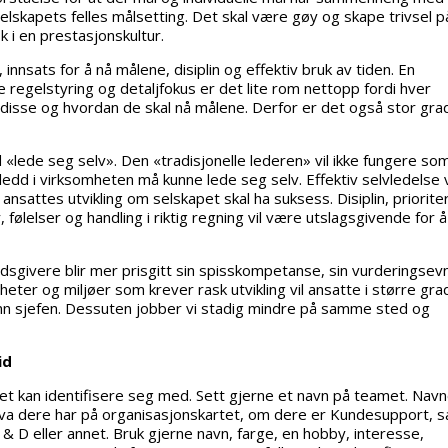
elskapets felles målsetting. Det skal være gøy og skape trivsel p
k i en prestasjonskultur.
nnsats for å nå målene, disiplin og effektiv bruk av tiden. En
e regelstyring og detaljfokus er det lite rom nettopp fordi hver
 disse og hvordan de skal nå målene. Derfor er det også stor gra
d «lede seg selv». Den «tradisjonelle lederen» vil ikke fungere so
 ledd i virksomheten må kunne lede seg selv. Effektiv selvledelse v
ansattes utvikling om selskapet skal ha suksess. Disiplin, priorite
følelser og handling i riktig regning vil være utslagsgivende for å
idsgivere blir mer prisgitt sin spisskompetanse, sin vurderingsev
eter og miljøer som krever rask utvikling vil ansatte i større gra
 sjefen. Dessuten jobber vi stadig mindre på samme sted og
id
met kan identifisere seg med. Sett gjerne et navn på teamet. Navn
hva dere har på organisasjonskartet, om dere er Kundesupport, sa
 & D eller annet. Bruk gjerne navn, farge, en hobby, interesse,