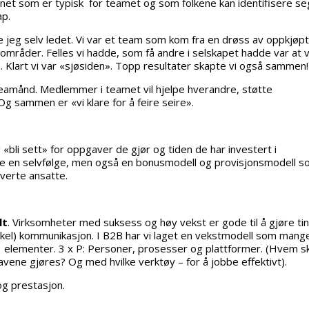
annet som er typisk for teamet og som folkene kan identifisere se
ap.
 jeg selv ledet. Vi var et team som kom fra en drøss av oppkjøp
områder. Felles vi hadde, som få andre i selskapet hadde var at v
. Klart vi var «sjøsiden». Topp resultater skapte vi også sammen!
amånd. Medlemmer i teamet vil hjelpe hverandre, støtte
g sammen er «vi klare for å feire seire».
g «bli sett» for oppgaver de gjør og tiden de har investert i
ære en selvfølge, men også en bonusmodell og provisjonsmodell 
verte ansatte.
lt
.
Virksomheter med suksess og høy vekst er gode til å gjøre ti
enkel) kommunikasjon. I B2B har vi laget en vekstmodell som mang
 elementer. 3 x P: Personer, prosesser og plattformer. (Hvem sk
ene gjøres? Og med hvilke verktøy – for å jobbe effektivt).
og prestasjon.