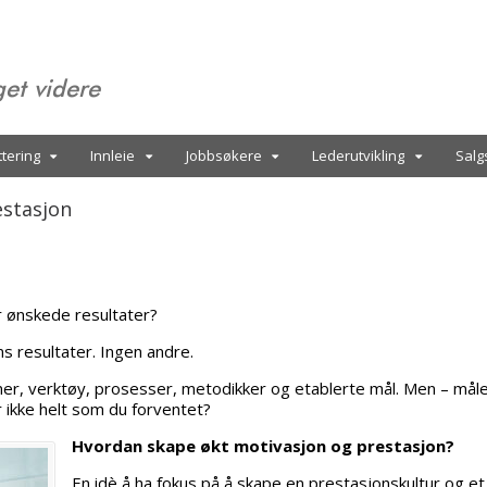
get videre
tering
Innleie
Jobbsøkere
Lederutvikling
Salg
estasjon
r ønskede resultater?
ms resultater. Ingen andre.
ner, verktøy, prosesser, metodikker og etablerte mål. Men – mål
r ikke helt som du forventet?
Hvordan skape økt motivasjon og prestasjon?
En idè å ha fokus på å skape en prestasjonskultur og et