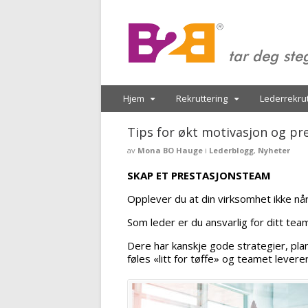
tar deg ste
Hjem
Rekruttering
Lederrekrut
Tips for økt motivasjon og pr
av
Mona BO Hauge
i
Lederblogg
,
Nyheter
SKAP ET PRESTASJONSTEAM
Opplever du at din virksomhet ikke nå
Som leder er du ansvarlig for ditt tea
Dere har kanskje gode strategier, pla
føles «litt for tøffe» og teamet levere