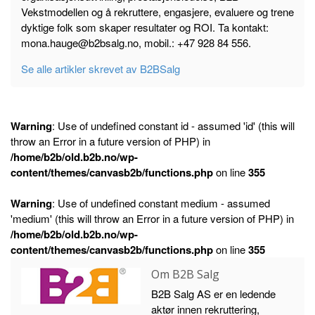
Vekstmodellen og å rekruttere, engasjere, evaluere og trene
dyktige folk som skaper resultater og ROI. Ta kontakt:
mona.hauge@b2bsalg.no, mobil.: +47 928 84 556.
Se alle artikler skrevet av B2BSalg
Warning
: Use of undefined constant id - assumed 'id' (this will
throw an Error in a future version of PHP) in
/home/b2b/old.b2b.no/wp-
content/themes/canvasb2b/functions.php
on line
355
Warning
: Use of undefined constant medium - assumed
'medium' (this will throw an Error in a future version of PHP) in
/home/b2b/old.b2b.no/wp-
content/themes/canvasb2b/functions.php
on line
355
Om B2B Salg
B2B Salg AS er en ledende
aktør innen rekruttering,