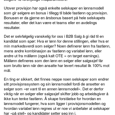
Utover provisjon har også enkelte selskaper en lønnsmodell
som gir selgere en bonus i tillegg til både fastlønn og provisjon.
Bonusen er da gjerne en årsbonus basert på hele selskapets
resultater, eller det kan være et teams eller en avdelings
resultater.
Det er selvfølgelig vanskelig for oss i B2B Salg å gi råd til en
kandidat som spør: Hva er lønn for denne stillingen, eller hva er
min markedsverdi som selger? Noen definerer lønn fra fastlønn,
mens andre kombinasjon av fastlønn og variabel lønn, eller
andre ut fra mållønn (også kalt OTE = on target earnings).
Mållønn defineres som den lønn en selger eller salgssjef får
som brutto lønn når den ansatte har levert resultat lik 100% mot
mål.
En ting er sikkert, det finnes neppe noen selskaper som endrer
sitt provisjonssystem og sin lønnsmodell fordi de ansetter en
selger som «er vant til en annen lønnsmodell». Det er derfor
viktig når en selger eller salgssjef skifter jobb og arbeidsgiver å
ikke kun tenke fastlønn. Å skape forståelse for hvordan en
lønnsmodell fungerer, hva som ligger i provisjonsmodellen og
hvordan variabel lønn regnes ut er noe vi anbefaler at selskaper
har «på stell» og kandidater setter seg inn i.