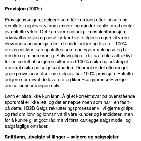
Provisjon (100%)
Provisjonsselgere, selgere som får kun lønn etter innsats og
resultater opplever vi som mindre og mindre vanlig, med unntak
av enkelte yrker. Det kan være naturlig i konsulentbransjen,
advokatbransjen og også i yrker hvor selgeren også vil være
«leveranseansvarlig», dvs. de både selger og leverer. 100%
provisjonslønn kan oppfattes som noe «gammeldags» og blir
mindre og mindre vanlig. Selvfølgelig er det særdeles attraktivt
for en bedrift at selgeren sitter med 100% risiko og selskapet
minimal risiko på salgskostnaden. Derimot er det ofte meget
gode provisjonssatser om selgere har 100% provisjon. Enkelte
selgere som «vet de leverer» og liker «salgspresset» velger
denne lønnsordningen selv.
Lønn er altså ikke kun lønn. Å gi et korrekt svar på ovenstående
spørsmål er ikke lett, og det er neppe noen som har «en fasit»
på dette. I B2B Salgs rekrutteringsprosesser vil vi gjerne gi tips
og råd om lønn og lønnsnivå til våre kunder og kandidater, men
for å kunne gi et godt råd må vi først kartlegge salgsmodell og
salgsfaglige områder.
Snittlønn, utvalgte stillinger – selgere og salgssjefer