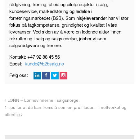
rådgivning, trening, utleie og pilotprosjekter i salg,
kundeservice, markedsføring og ledelse i
forretningsmarkedet (B2B). Som nisjeleverandør har vi stor
fokus på fagkompetanse, grundighet og kvalitet i våre
leveranser. Ved siden av å være en ledende aktør innen
rekruttering i salg og salgsledelse, jobber vi som
salgsrådgivere og trenere.
Kontakt: +47 92 88 45 56
Epost:
kunde@b2bsalg.no
L
F
T
G
Følg oss:
i
a
w
o
n
c
i
o
k
e
t
g
LØNN – Lønnsvinnerne i salgsnorge.
e
b
t
l
1 tips for at du kan fremstå som en proff leder – i nettverket og
d
o
e
e
offentlig
I
o
r
P
n
k
l
u
s