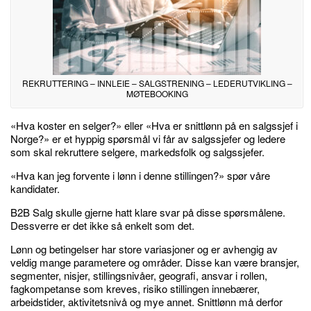
REKRUTTERING – INNLEIE – SALGSTRENING – LEDERUTVIKLING –
MØTEBOOKING
«Hva koster en selger?» eller «Hva er snittlønn på en salgssjef i
Norge?» er et hyppig spørsmål vi får av salgssjefer og ledere
som skal rekruttere selgere, markedsfolk og salgssjefer.
«Hva kan jeg forvente i lønn i denne stillingen?» spør våre
kandidater.
B2B Salg skulle gjerne hatt klare svar på disse spørsmålene.
Dessverre er det ikke så enkelt som det.
Lønn og betingelser har store variasjoner og er avhengig av
veldig mange parametere og områder. Disse kan være bransjer,
segmenter, nisjer, stillingsnivåer, geografi, ansvar i rollen,
fagkompetanse som kreves, risiko stillingen innebærer,
arbeidstider, aktivitetsnivå og mye annet. Snittlønn må derfor