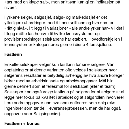
«tas med en klype salt», men snittlønn kan gi en indikasjon på
nivåer.
I yrkene selger, salgssjef, salgs- og markedssjef er det
ytterligere utfordringer med å finne snittlønn og hva som er
«riktig nivå». I tillegg til variasjoner «alle andre yrker har» vil det i
tillegg måtte tas hensyn til hvilke lønnssystemer og
provisjonsordninger selskapene har etablert. Hovedforskjellen i
lønnssystemer kategoriseres gjerne i disse 4 forskjellene:
Fastlønn
Enkelte selskaper velger kun fastlønn for sine selgere. Vår
oppfatning er at denne varianten ofte velges i selskaper hvor
selgerens resultater er betydelig avhengig av hva andre kolleger
bidrar med av arbeidsinnsats og arbeidsoppgaver. Mål blir
gjerne definert som et fellesmål for selskapet (eller et team).
Selskaper kan også velge fastlønn på selgere for at selgere skal
legge mer fokus på kvalitet i arbeidet og at salgsrollen involverer
flere andre oppgaver enn hva som defineres som salg (eks.
Ingeniører som tar del i leveranseprosessen, men de har også
oppgaven som Salgsingeniør).
Fastlønn + bonus