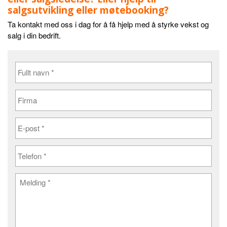
salgsutvikling eller møtebooking?
Ta kontakt med oss i dag for å få hjelp med å styrke vekst og
salg i din bedrift.
F
u
l
F
l
i
t
r
n
E
m
a
-
a
v
p
n
T
o
*
e
s
l
t
e
*
M
f
e
o
l
n
d
*
i
n