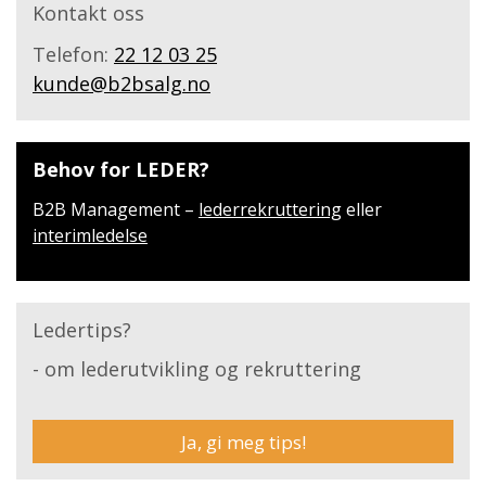
Kontakt oss
Telefon:
22 12 03 25
kunde@b2bsalg.no
Behov for LEDER?
B2B Management –
lederrekruttering
eller
interimledelse
Ledertips?
- om lederutvikling og rekruttering
Ja, gi meg tips!