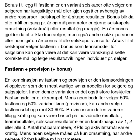
Bonus i tillegg til fastlønn er en variant selskaper ofte velger om
selgeren har langsiktige mål eller igjen også er avhengig av
andre ressurser i selskapet for å skape resultater. Bonus blir da
ofte målt en gang pr. år og målparameter er gjerne selskapets
omsetning (vekstmål) eller resultat (og margin). En årsbonus
gjelder da ofte ikke kun selger, men også andre nøkkelpersoner,
eller noen gir en årsbonus til alle selskapets ansatte. Årsak til at
selskaper velger fastlønn + bonus som lønnsmodell for
salgslønn kan også være at det kan være vanskelig å sette
korrekte mål og følge resultatutviklingen individuelt pr. selger.
Fastlønn + provisjon (+ bonus)
En kombinasjon av fastlønn og provisjon er den lønnsordningen
vi opplever som den mest vanlige lønnsmodellen for selgere og
salgssjefer. Innen denne varianten er det også store forskjeller.
Fastlønnsdel er et eksempel. Mens noen bedrifter velger 50%
fastlønn og 50% variabel lønn (provisjon), kan andre velge
fastlønnsdel opp mot 80-90%. Provisjonsmodellen varierer i
tillegg kraftig og kan være basert på individuelle resultater,
teamresultater, selskapsresultater eller en kombinasjon av 1, 2
eller alle 3. Antall målparametere, KPIs og aktivitetsmål varier
kraftig. Mens noen selgere måles på kun omsetning, har andre
selgere 12 forskjellige målparametere.