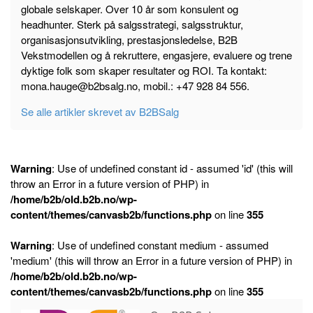
globale selskaper. Over 10 år som konsulent og
headhunter. Sterk på salgsstrategi, salgsstruktur,
organisasjonsutvikling, prestasjonsledelse, B2B
Vekstmodellen og å rekruttere, engasjere, evaluere og trene
dyktige folk som skaper resultater og ROI. Ta kontakt:
mona.hauge@b2bsalg.no, mobil.: +47 928 84 556.
Se alle artikler skrevet av B2BSalg
Warning
: Use of undefined constant id - assumed 'id' (this will
throw an Error in a future version of PHP) in
/home/b2b/old.b2b.no/wp-
content/themes/canvasb2b/functions.php
on line
355
Warning
: Use of undefined constant medium - assumed
'medium' (this will throw an Error in a future version of PHP) in
/home/b2b/old.b2b.no/wp-
content/themes/canvasb2b/functions.php
on line
355