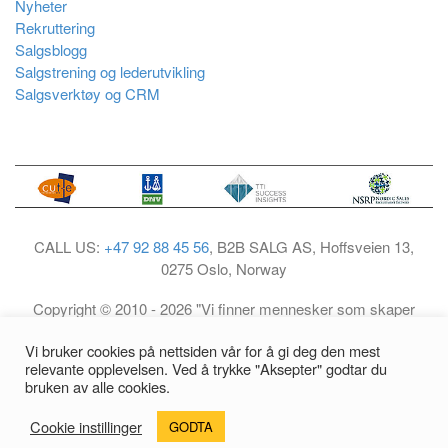
Nyheter
Rekruttering
Salgsblogg
Salgstrening og lederutvikling
Salgsverktøy og CRM
CALL US:
+47 92 88 45 56
, B2B SALG AS, Hoffsveien 13,
0275 Oslo, Norway
Copyright © 2010 - 2026 "Vi finner mennesker som skaper
resultater". All Rights Reserved.
Vi bruker cookies på nettsiden vår for å gi deg den mest
relevante opplevelsen. Ved å trykke "Aksepter" godtar du
Personvernerklæring og samtykke til bruk av data hos B2B
bruken av alle cookies.
Salg AS
Cookie instillinger
GODTA