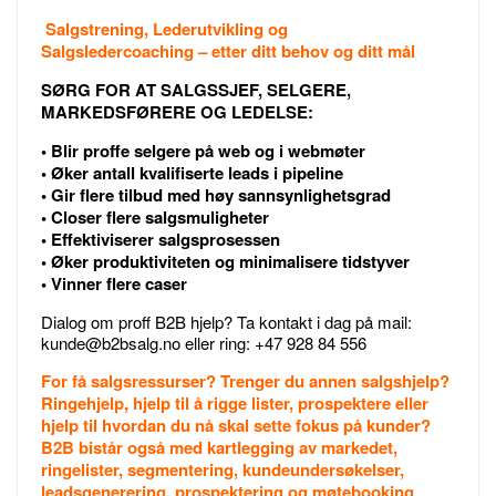
Salgstrening, Lederutvikling og
Salgsledercoaching – etter ditt behov og ditt mål
SØRG FOR AT SALGSSJEF, SELGERE,
MARKEDSFØRERE OG LEDELSE:
• Blir proffe selgere på web og i webmøter
• Øker antall kvalifiserte leads i pipeline
• Gir flere tilbud med høy sannsynlighetsgrad
• Closer flere salgsmuligheter
• Effektiviserer salgsprosessen
• Øker produktiviteten og minimalisere tidstyver
• Vinner flere caser
Dialog om proff B2B hjelp? Ta kontakt i dag på mail:
kunde@b2bsalg.no eller ring: +47 928 84 556
For få salgsressurser? Trenger du annen salgshjelp?
Ringehjelp, hjelp til å rigge lister, prospektere eller
hjelp til hvordan du nå skal sette fokus på kunder?
B2B bistår også med kartlegging av markedet,
ringelister, segmentering, kundeundersøkelser,
leadsgenerering, prospektering og møtebooking