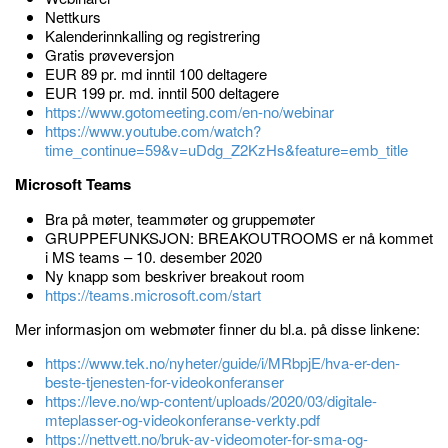
Nettkurs
Kalenderinnkalling og registrering
Gratis prøveversjon
EUR 89 pr. md inntil 100 deltagere
EUR 199 pr. md. inntil 500 deltagere
https://www.gotomeeting.com/en-no/webinar
https://www.youtube.com/watch?
time_continue=59&v=uDdg_Z2KzHs&feature=emb_title
Microsoft Teams
Bra på møter, teammøter og gruppemøter
GRUPPEFUNKSJON: BREAKOUTROOMS er nå kommet
i MS teams – 10. desember 2020
Ny knapp som beskriver breakout room
https://teams.microsoft.com/start
Mer informasjon om webmøter finner du bl.a. på disse linkene:
https://www.tek.no/nyheter/guide/i/MRbpjE/hva-er-den-
beste-tjenesten-for-videokonferanser
https://leve.no/wp-content/uploads/2020/03/digitale-
mteplasser-og-videokonferanse-verkty.pdf
https://nettvett.no/bruk-av-videomoter-for-sma-og-