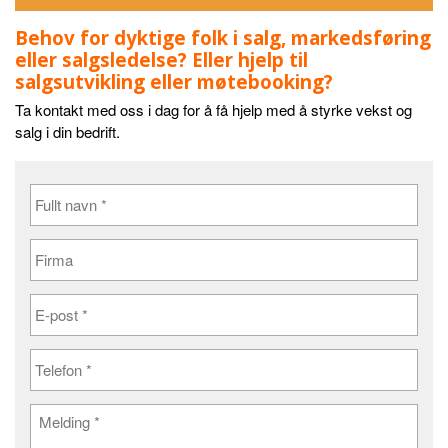
Behov for dyktige folk i salg, markedsføring
eller salgsledelse? Eller hjelp til
salgsutvikling eller møtebooking?
Ta kontakt med oss i dag for å få hjelp med å styrke vekst og
salg i din bedrift.
F
u
l
F
l
i
t
r
n
E
m
a
-
a
v
p
n
T
o
*
e
s
l
t
e
*
M
f
e
o