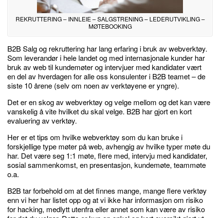
REKRUTTERING – INNLEIE – SALGSTRENING – LEDERUTVIKLING –
MØTEBOOKING
B2B Salg og rekruttering har lang erfaring i bruk av webverktøy.
Som leverandør i hele landet og med internasjonale kunder har
bruk av web til kundemøter og intervjuer med kandidater vært
en del av hverdagen for alle oss konsulenter i B2B teamet – de
siste 10 årene (selv om noen av verktøyene er yngre).
Det er en skog av webverktøy og velge mellom og det kan være
vanskelig å vite hvilket du skal velge. B2B har gjort en kort
evaluering av verktøy.
Her er et tips om hvilke webverktøy som du kan bruke i
forskjellige type møter på web, avhengig av hvilke typer møte du
har. Det være seg 1:1 møte, flere med, intervju med kandidater,
sosial sammenkomst, en presentasjon, kundemøte, teammøte
o.a.
B2B tar forbehold om at det finnes mange, mange flere verktøy
enn vi her har listet opp og at vi ikke har informasjon om risiko
for hacking, medlytt utenfra eller annet som kan være av risiko