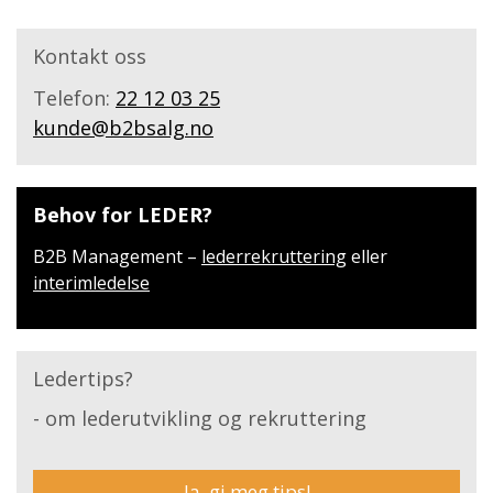
n
k
l
u
Kontakt oss
s
Telefon:
22 12 03 25
kunde@b2bsalg.no
Behov for LEDER?
B2B Management –
lederrekruttering
eller
interimledelse
Ledertips?
- om lederutvikling og rekruttering
Ja, gi meg tips!