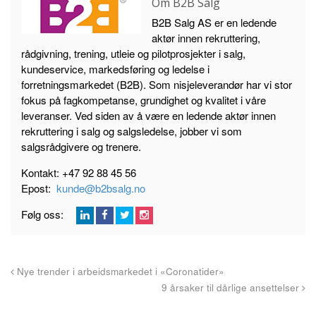
Om B2B Salg
B2B Salg AS er en ledende
aktør innen rekruttering,
rådgivning, trening, utleie og pilotprosjekter i salg,
kundeservice, markedsføring og ledelse i
forretningsmarkedet (B2B). Som nisjeleverandør har vi stor
fokus på fagkompetanse, grundighet og kvalitet i våre
leveranser. Ved siden av å være en ledende aktør innen
rekruttering i salg og salgsledelse, jobber vi som
salgsrådgivere og trenere.
Kontakt: +47 92 88 45 56
Epost:
kunde@b2bsalg.no
L
F
T
G
Følg oss:
i
a
w
o
n
c
i
o
k
e
t
g
Nye trender i arbeidsmarkedet i «Coronatider»
e
b
t
l
9 årsaker til dårlige ansettelser
d
o
e
e
I
o
r
P