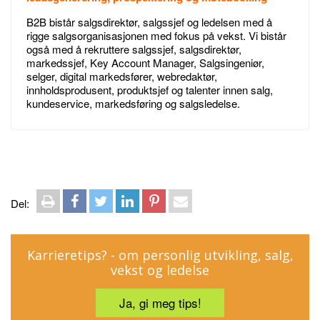
B2B bistår salgsdirektør, salgssjef og ledelsen med å
rigge salgsorganisasjonen med fokus på vekst. Vi bistår
også med å rekruttere salgssjef, salgsdirektør,
markedssjef, Key Account Manager, Salgsingeniør,
selger, digital markedsfører, webredaktør,
innholdsprodusent, produktsjef og talenter innen salg,
kundeservice, markedsføring og salgsledelse.
S
F
T
L
P
E
Del:
k
a
w
i
i
-
r
c
i
n
n
p
i
e
t
k
t
o
v
b
t
e
e
s
Karrieretips? - om personlig utvikling, salg,
u
o
e
d
r
t
vekst og ledelse
t
o
r
I
e
k
n
s
t
Ja, gi meg tips!