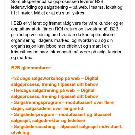
Som eksperter på salgsprosessen leverer B2B
lederutvikling og salgstrening – på web, i teams, lokalt og
i 1:1 møter. Målet er at du skal lykkes!
I B2B er vi først og fremst rådgivere for våre kunder og er
opptatt av at du får en ROI (return on investment). B2B
gir råd og veiledning om hvordan du kan optimalisere
organisering i dagens marked, og hvordan du og din
organisasjon kan jobbe mer effektivt og smart i en
krisesituasjon hvor fokus også må være på salg, kunder
og marked.
B2B gjennomfører:
•
1/2 dags salgsworkshop på web – Digital
salgsprosess, trening tilpasset ditt behov
• Heldags salgstrening på web – Digital
salgsprosess, trening tilpasset ditt behov
• Salgstreningsprogram – modulbasert over flere
dager, salgakademi over lengre tid
• Salgslederprogram – modulbasert og tilpasset
salgssjef, salgsdirektør og ledelsen
• Salgsledercoaching – tilpasset salgssjef individuelt,
utvikling